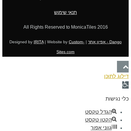
תנאי שימוש
All Rights Reserved to MonicaTiles 2016
Dango - אפיון אתר
| Designed by
Custom-
| Website by
IRITA
Sites.com
גלילה
דילוג לתוכן
לראש
פתח
העמוד
סרגל
כלי נגישות
נגישות
הגדל טקסט
הקטן טקסט
גווני אפור