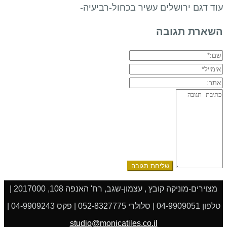
עוד דגם ירושלים עשיר בכחול-רביעיה-
השארת תגובה
שם:*
אימייל*
אתר:
תגובה:
מצוירים-מוניקה קובץ , עצמון-שגב, רח' האנפה 108, 2017000 |
טלפון 04-9909051 | סלולרי 052-8327775 | פקס 04-9909243 |
studio@monicatiles.co.il