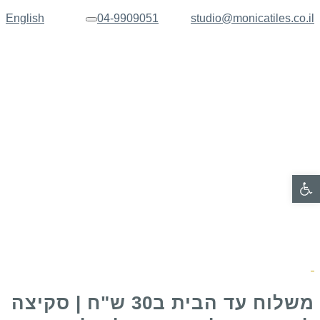
English
04-9909051
studio@monicatiles.co.il
תפריט
פתח סרגל נגישות
משלוח עד הבית ב30 ש"ח | סקיצה