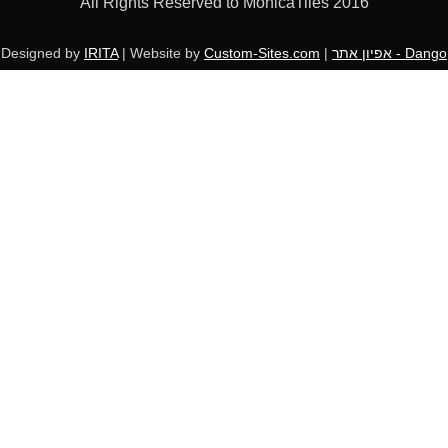
All Rights Reserved to MonicaTiles 2016
Dango - אפיון אתר
| Designed by
Custom-Sites.com
| Website by
IRITA