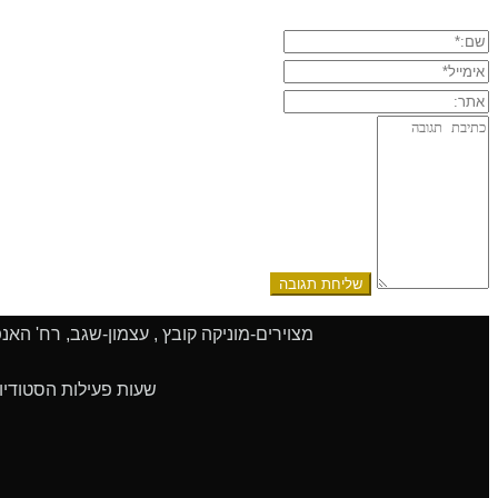
שם:*
אימייל*
אתר:
תגובה:
מצוירים-מוניקה קובץ , עצמון-שגב, רח' האנפה 108, 2017000 | טלפון 04-9909051 | סלולרי 052-8327775 | פקס 9243
שעות פעילות הסטודיו: א'-ה' 9:00 - 14:00 | ו' 9:00 - 13:00 | שעות הפעילות גמישות.