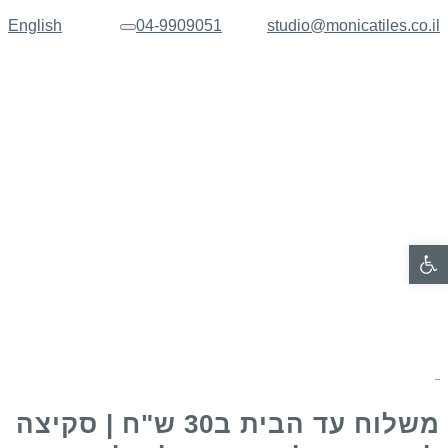
English
04-9909051
studio@monicatiles.co.il
תפריט
פתח סרגל נגישות
משלוח עד הבית ב30 ש"ח | סקיצה