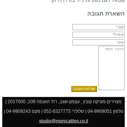
TKG8 דגם מגזרות נייר בורדו וירוק^
השארת תגובה
שם:*
אימייל*
אתר:
תגובה:
מצוירים-מוניקה קובץ , עצמון-שגב, רח' האנפה 108, 2017000 |
טלפון 04-9909051 | סלולרי 052-8327775 | פקס 04-9909243 |
studio@monicatiles.co.il