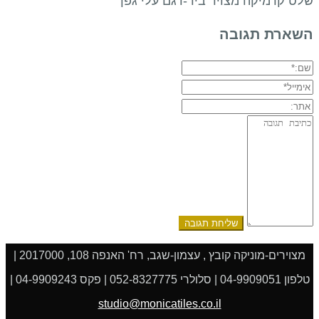
שלט קרמיקה מצויר ביד-דגם עלי גפן
השארת תגובה
שם:*
אימייל*
אתר:
תגובה:
מצוירים-מוניקה קובץ , עצמון-שגב, רח' האנפה 108, 2017000 |
טלפון 04-9909051 | סלולרי 052-8327775 | פקס 04-9909243 |
studio@monicatiles.co.il