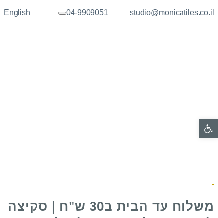
English
04-9909051
studio@monicatiles.co.il
תפריט
פתח סרגל נגישות
משלוח עד הבית ב30 ש"ח | סקיצה