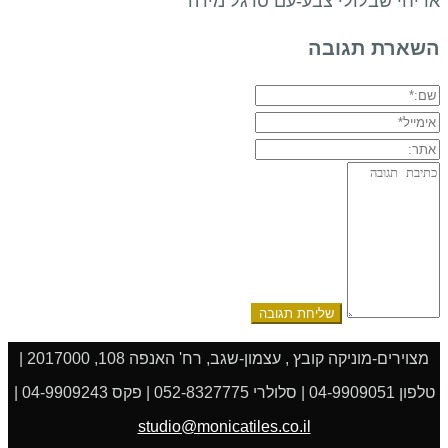
אריחי שבלולי צבע-עם סרגל מידה
השארת תגובה
שם:*
אימייל*
אתר:
תגובה:
מצוירים-מוניקה קובץ , עצמון-שגב, רח' האנפה 108, 2017000 |
טלפון 04-9909051 | סלולרי 052-8327775 | פקס 04-9909243 |
studio@monicatiles.co.il