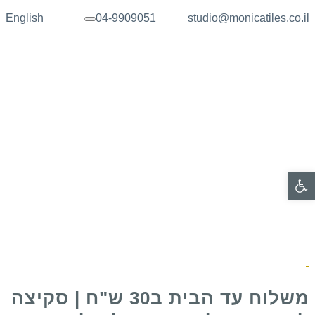
English
04-9909051
studio@monicatiles.co.il
תפריט
פתח סרגל נגישות
משלוח עד הבית ב30 ש"ח | סקיצה