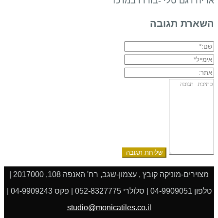
אריח דגם טלי -בורדו במרכז
השארת תגובה
שם:*
אימייל*
אתר:
תגובה:
מצוירים-מוניקה קובץ , עצמון-שגב, רח' האנפה 108, 2017000 |
טלפון 04-9909051 | סלולרי 052-8327775 | פקס 04-9909243 |
studio@monicatiles.co.il