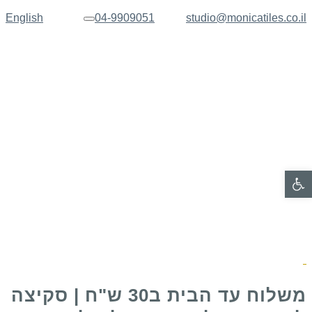
English
04-9909051
studio@monicatiles.co.il
תפריט
פתח סרגל נגישות
משלוח עד הבית ב30 ש"ח | סקיצה