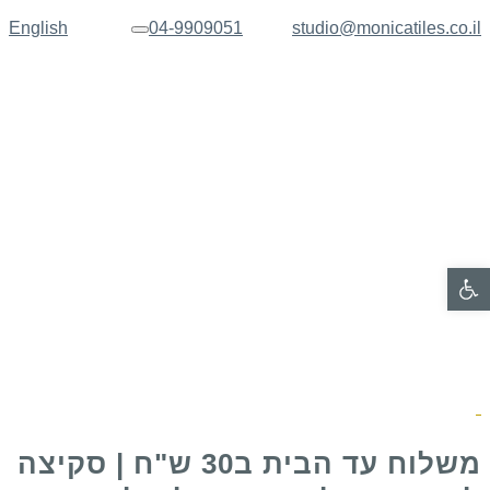
English
04-9909051
studio@monicatiles.co.il
תפריט
פתח סרגל נגישות
משלוח עד הבית ב30 ש"ח | סקיצה