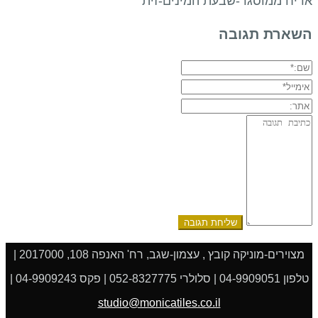
אריח ממוסגר-שבעת המינים-זית
השארת תגובה
שם:*
אימייל*
אתר:
תגובה:
מצוירים-מוניקה קובץ , עצמון-שגב, רח' האנפה 108, 2017000 |
טלפון 04-9909051 | סלולרי 052-8327775 | פקס 04-9909243 |
studio@monicatiles.co.il