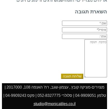
אריחים מצויירים- חופה-שמש ודגים ורימונים ויונים
השארת תגובה
שם:*
אימייל*
אתר:
תגובה:
מצוירים-מוניקה קובץ , עצמון-שגב, רח' האנפה 108, 2017000 |
טלפון 04-9909051 | סלולרי 052-8327775 | פקס 04-9909243 |
studio@monicatiles.co.il