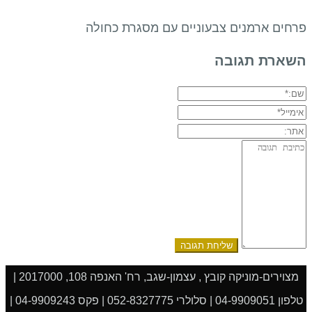
פרחים ארמנים צבעוניים עם מסגרת כחולה
השארת תגובה
שם:*
אימייל*
אתר:
תגובה:
מצוירים-מוניקה קובץ , עצמון-שגב, רח' האנפה 108, 2017000 |
טלפון 04-9909051 | סלולרי 052-8327775 | פקס 04-9909243 |