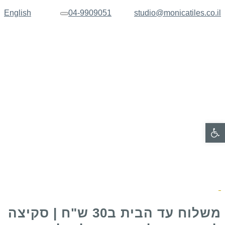
English
04-9909051
studio@monicatiles.co.il
תפריט
פתח סרגל נגישות
משלוח עד הבית ב30 ש"ח | סקיצה