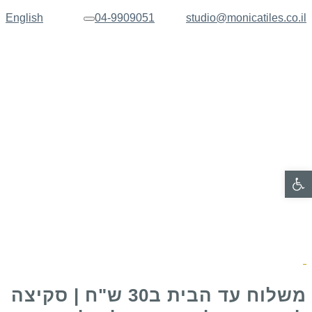
English
04-9909051
studio@monicatiles.co.il
תפריט
פתח סרגל נגישות
משלוח עד הבית ב30 ש"ח | סקיצה