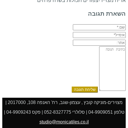
אריח מצוייר-צפורים תכולות בשדה פרחים
השארת תגובה
שם:*
אימייל*
אתר:
תגובה:
מצוירים-מוניקה קובץ , עצמון-שגב, רח' האנפה 108, 2017000 |
טלפון 04-9909051 | סלולרי 052-8327775 | פקס 04-9909243 |
studio@monicatiles.co.il