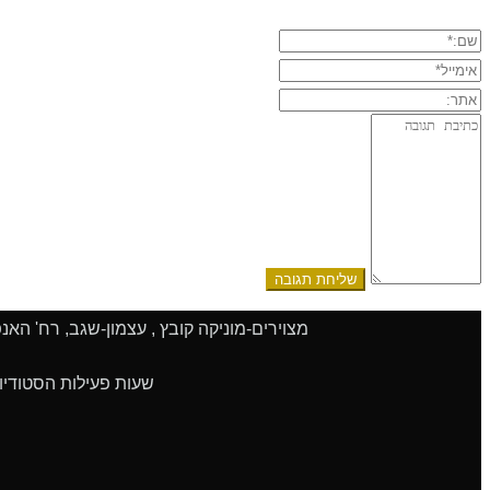
שם:*
אימייל*
אתר:
תגובה:
מצוירים-מוניקה קובץ , עצמון-שגב, רח' האנפה 108, 2017000 | טלפון 04-9909051 | סלולרי 052-8327775 | פקס 9243
שעות פעילות הסטודיו: א'-ה' 9:00 - 14:00 | ו' 9:00 - 13:00 | שעות הפעילות גמישות.