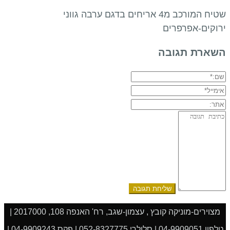
שטיח המורכב מ4 אריחים בדגם ערבה גווני
ירוקים-אפרפרים
השארת תגובה
שם:*
אימייל*
אתר:
תגובה:
מצוירים-מוניקה קובץ , עצמון-שגב, רח' האנפה 108, 2017000 |
טלפון 04-9909051 | סלולרי 052-8327775 | פקס 04-9909243 |