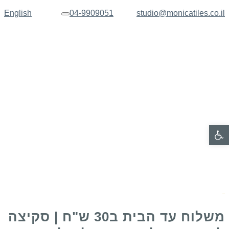
English
04-9909051
studio@monicatiles.co.il
תפריט
פתח סרגל נגישות
משלוח עד הבית ב30 ש"ח | סקיצה