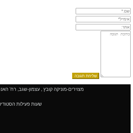
שם:*
אימייל*
אתר:
תגובה:
מצוירים-מוניקה קובץ , עצמון-שגב, רח' האנפה 108, 2017000 | טלפון 04-9909051 | סלולרי 052-8327775 | פקס 9243
שעות פעילות הסטודיו: א'-ה' 9:00 - 14:00 | ו' 9:00 - 13:00 | שעות הפעילות גמישות.