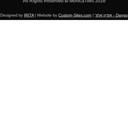
All Rights Reserved to MonicaTiles 2016
Dango - אפיון אתר
| Designed by
Custom-Sites.com
| Website by
IRITA