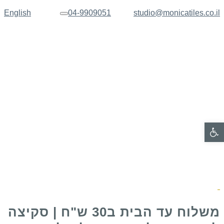
English
04-9909051
studio@monicatiles.co.il
תפריט
פתח סרגל נגישות
משלוח עד הבית ב30 ש"ח | סקיצה