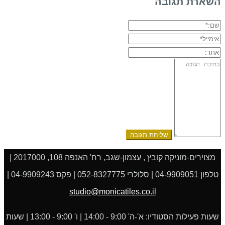
השארת תגובה
שם:*
אימייל*
אתר:
תגובה:
מצוירים-מוניקה קובץ , עצמון-שגב, רח' האנפה 108, 2017000 |
טלפון 04-9909051 | סלולרי 052-8327775 | פקס 04-9909243 |
studio@monicatiles.co.il
שעות פעילות הסטודיו: א'-ה' 9:00 - 14:00 | ו' 9:00 - 13:00 | שעות