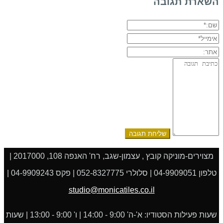
השארת תגובה
שם:*
אימייל*
אתר:
תגובה:
מצוירים-מוניקה קובץ , עצמון-שגב, רח' האנפה 108, 2017000 |
טלפון 04-9909051 | סלולרי 052-8327775 | פקס 04-9909243 |
studio@monicatiles.co.il
שעות פעילות הסטודיו: א'-ה' 9:00 - 14:00 | ו' 9:00 - 13:00 | שעות