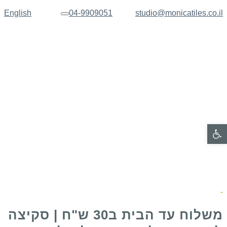
English
04-9909051
studio@monicatiles.co.il
תפריט
פתח סרגל נגישות
משלוח עד הבית ב30 ש"ח | סקיצה