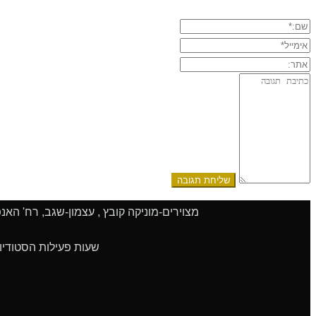
שם:*
אימייל*
אתר:
תגובה:
מצוירים-מוניקה קובץ , עצמון-שגב, רח' האנפה 108, 2017000 | טלפון 04-9909051 | סלולרי 052-8327775 | פקס 9243
שעות פעילות הסטודיו: א'-ה' 9:00 - 14:00 | ו' 9:00 - 13:00 | שעות הפעילות גמישות.