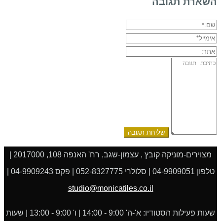
השארת תגובה
שם:*
אימייל*
אתר:
תגובה:
מצוירים-מוניקה קובץ , עצמון-שגב, רח' האנפה 108, 2017000 |
טלפון 04-9909051 | סלולרי 052-8327775 | פקס 04-9909243 |
studio@monicatiles.co.il
שעות פעילות הסטודיו: א'-ה' 9:00 - 14:00 | ו' 9:00 - 13:00 | שעות