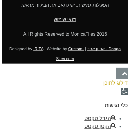
הפעילות גמישות. יש לתאם את הביקור מראש.
תנאי שימוש
All Rights Reserved to MonicaTiles 2016
Dango - אפיון אתר
| Designed by
Custom-
| Website by
IRITA
Sites.com
גלילה
דילוג לתוכן
לראש
פתח
העמוד
סרגל
כלי נגישות
נגישות
הגדל טקסט
הקטן טקסט