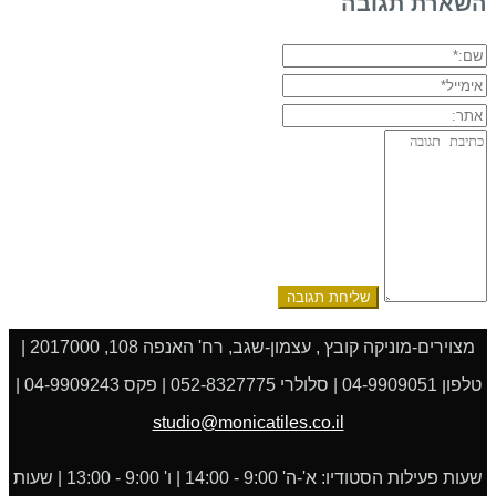
השארת תגובה
שם:*
אימייל*
אתר:
תגובה:
מצוירים-מוניקה קובץ , עצמון-שגב, רח' האנפה 108, 2017000 |
טלפון 04-9909051 | סלולרי 052-8327775 | פקס 04-9909243 |
studio@monicatiles.co.il
שעות פעילות הסטודיו: א'-ה' 9:00 - 14:00 | ו' 9:00 - 13:00 | שעות