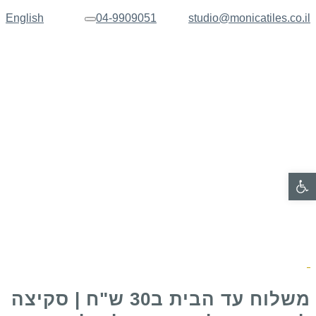
English
04-9909051
studio@monicatiles.co.il
תפריט
פתח סרגל נגישות
משלוח עד הבית ב30 ש"ח | סקיצה