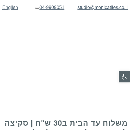
English
04-9909051
studio@monicatiles.co.il
תפריט
פתח סרגל נגישות
משלוח עד הבית ב30 ש"ח | סקיצה