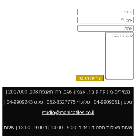
שם:*
אימייל*
אתר:
תגובה:
מצוירים-מוניקה קובץ , עצמון-שגב, רח' האנפה 108, 2017000 |
טלפון 04-9909051 | סלולרי 052-8327775 | פקס 04-9909243 |
studio@monicatiles.co.il
שעות פעילות הסטודיו: א'-ה' 9:00 - 14:00 | ו' 9:00 - 13:00 | שעות