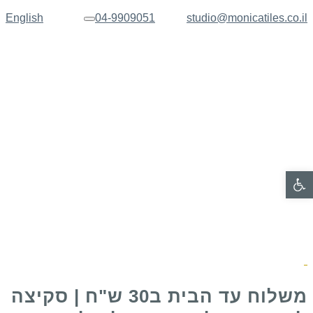
English
04-9909051
studio@monicatiles.co.il
תפריט
פתח סרגל נגישות
משלוח עד הבית ב30 ש"ח | סקיצה