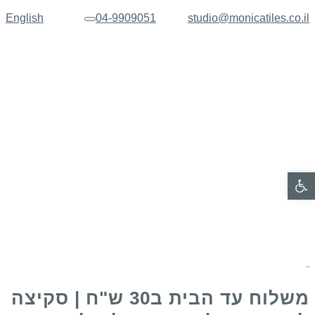
English
04-9909051
studio@monicatiles.co.il
תפריט
פתח סרגל נגישות
משלוח עד הבית ב30 ש"ח | סקיצה