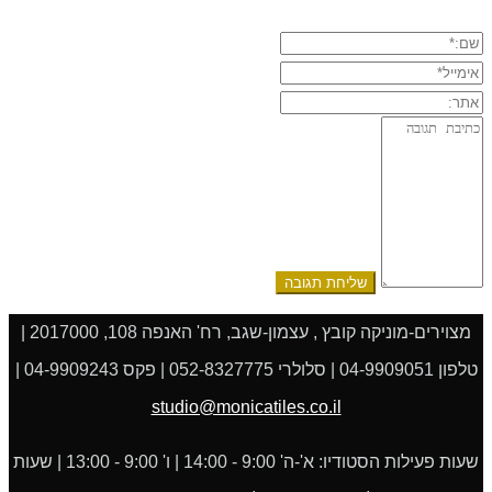
שם:*
אימייל*
אתר:
תגובה:
מצוירים-מוניקה קובץ , עצמון-שגב, רח' האנפה 108, 2017000 |
טלפון 04-9909051 | סלולרי 052-8327775 | פקס 04-9909243 |
studio@monicatiles.co.il
שעות פעילות הסטודיו: א'-ה' 9:00 - 14:00 | ו' 9:00 - 13:00 | שעות