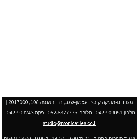
מצוירים-מוניקה קובץ , עצמון-שגב, רח' האנפה 108, 2017000 |
טלפון 04-9909051 | סלולרי 052-8327775 | פקס 04-9909243 |
studio@monicatiles.co.il
שעות פעילות הסטודיו: א'-ה' 9:00 - 14:00 | ו' 9:00 - 13:00 | שעות