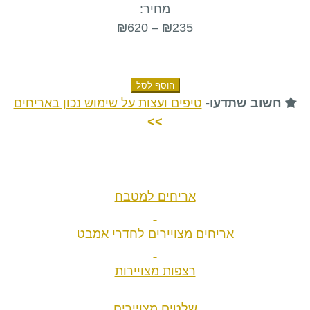
מרגניות
מחיר:
צבעוניות
₪
620
–
₪
235
quantity
הוסף לסל
חשוב שתדעו-
טיפים ועצות על שימוש נכון באריחים
>>
אריחים למטבח
אריחים מצויירים לחדרי אמבט
רצפות מצויירות
שלטים מצויירים