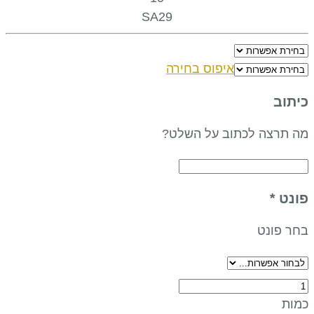
SA29
איפוס בחירה
כיתוב
מה תרצה לכתוב על השלט?
פונט
*
בחר פונט
שלט-
פס
כמות