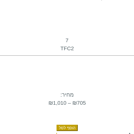
7
TFC2
מחיר:
₪
1,010
–
₪
705
הוסף לסל