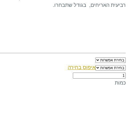
רביעית האריחים, בגודל שתבחרו.
איפוס בחירה
שטיח
ערבה
כמות
ירוק-
רביעיה
quantity