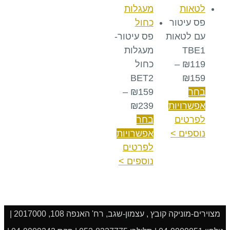
פס עיטור
עם לטאות
פס עיטור-
TBE1
מעגלות
119
₪
–
כחול
BET2
₪
159
בחר
159
₪
–
אפשרויות
239
₪
לפרטים
בחר
נוספים >
אפשרויות
לפרטים
נוספים >
מצוירים-מוניקה קובץ , עצמון-שגב, רח' האנפה 108, 2017000 |