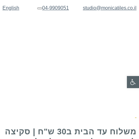
English
04-9909051
studio@monicatiles.co.il
תפריט
פתח סרגל נגישות
משלוח עד הבית ב30 ש"ח | סקיצה