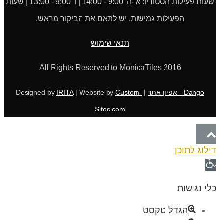
שעות פעילות הסטודיו: א'-ה' 9:00 - 14:00 | ו' 9:00 - 13:00 | שעות
הפעילות גמישות. יש לתאם את הביקור מראש.
תנאי שימוש
All Rights Reserved to MonicaTiles 2016
Dango - אפיון אתר
| Designed by
Custom-
| Website by
IRITA
Sites.com
גלילה
דילוג לתוכן
לראש
פתח
העמוד
סרגל
כלי נגישות
נגישות
הגדל טקסט