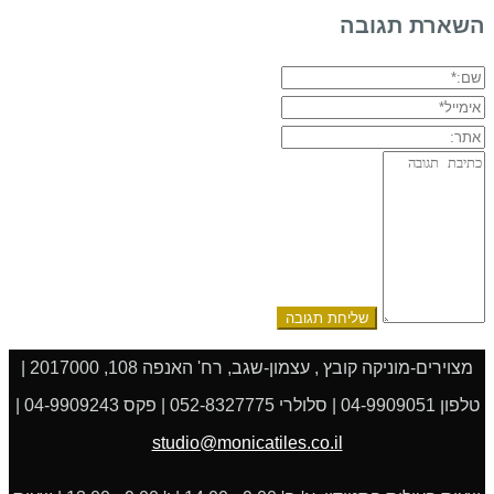
השארת תגובה
שם:*
אימייל*
אתר:
תגובה:
מצוירים-מוניקה קובץ , עצמון-שגב, רח' האנפה 108, 2017000 |
טלפון 04-9909051 | סלולרי 052-8327775 | פקס 04-9909243 |
studio@monicatiles.co.il