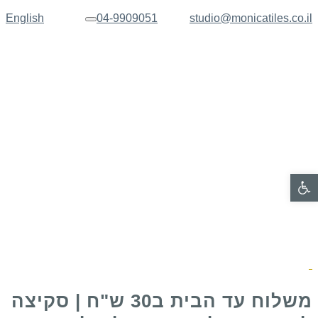
English
04-9909051
studio@monicatiles.co.il
תפריט
פתח סרגל נגישות
משלוח עד הבית ב30 ש"ח | סקיצה