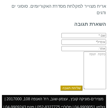
אריח מצוייר למקלחת מסדרת האקוריומים. סוסוני ים
ודגים
השארת תגובה
שם:*
אימייל*
אתר:
תגובה:
מצוירים-מוניקה קובץ , עצמון-שגב, רח' האנפה 108, 2017000 |
טלפון 04-9909051 | סלולרי 052-8327775 | פקס 04-9909243 |